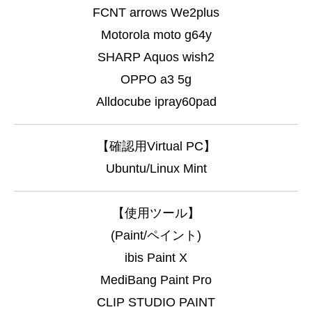
FCNT arrows We2plus
Motorola moto g64y
SHARP Aquos wish2
OPPO a3 5g
Alldocube ipray60pad
【確認用Virtual PC】
Ubuntu/Linux Mint
【使用ツール】
(Paint/ペイント)
ibis Paint X
MediBang Paint Pro
CLIP STUDIO PAINT