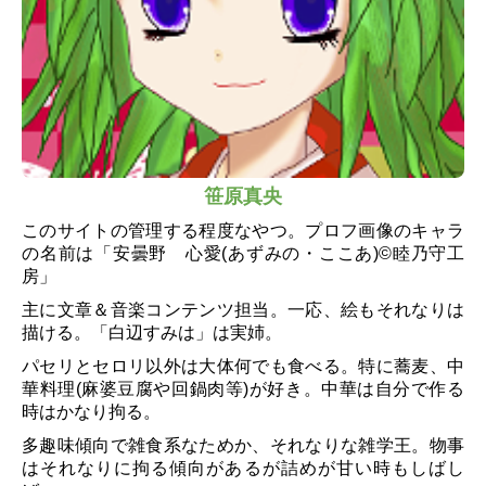
笹原真央
このサイトの管理する程度なやつ。
プロフ画像のキャラ
の
名前は
「安曇野 心愛(あずみの・ここあ)©️睦乃守工
房」
主に文章＆音楽コンテンツ担当。一応、絵もそれなりは
描ける。
「白辺すみは」は実姉。
パセリとセロリ以外は大体何でも食べる。
特に蕎麦、中
華料理(麻婆豆腐や回鍋肉等)が好き。
中華は自分で作る
時はかなり拘る。
多趣味傾向で雑食系なためか、それなりな雑学王。
物事
はそれなりに拘る傾向があるが
詰めが甘い時もしばし