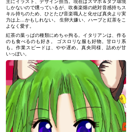
主にイラスト、デザイン担当。現在はスマホ＆タブ環境
しかないので燻っているが、
吹奏楽畑の絶対音感持ちス
キル持ちのため、
ひとたび音楽職人と化せば真央より実
力は上…かもしれない。 生卵大嫌い、ハーブと紅茶をこ
よなく愛す。
紅茶の葉っぱの種類にめちゃ拘る。イタリアンは、作る
のも食べるのも好き。 ゴスロリな服も好物。甘ロリ系
も。作業スピードは、やや遅め。真央同様、詰めが甘
いっぽい。